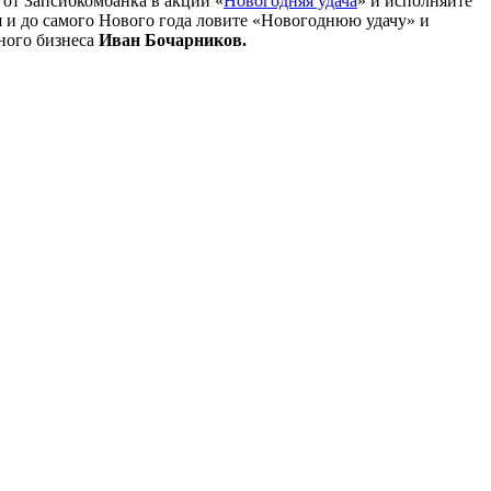
 от Запсибкомбанка в акции «
Новогодняя удача
» и исполняйте
я и до самого Нового года ловите «Новогоднюю удачу» и
ного бизнеса
Иван Бочарников.