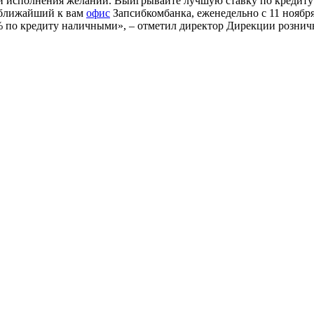
 и исполнения желаний. Выигрывайте лучшую ставку по кредиту
в ближайший к вам
офис
Запсибкомбанка, еженедельно с 11 ноябр
% по кредиту наличными», – отметил директор Дирекции рознич