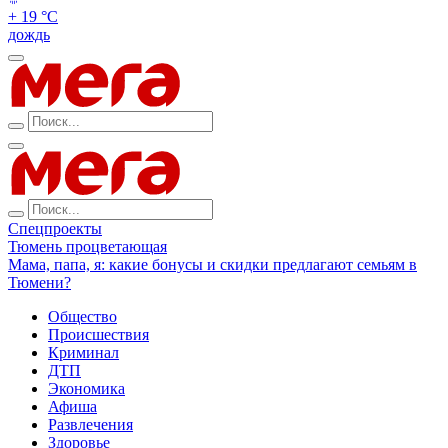
+ 19 °С
дождь
Спецпроекты
Тюмень процветающая
Мама, папа, я: какие бонусы и скидки предлагают семьям в
Тюмени?
Общество
Происшествия
Криминал
ДТП
Экономика
Афиша
Развлечения
Здоровье