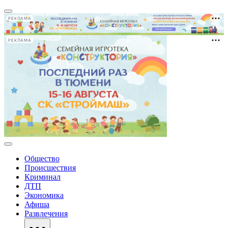
РЕКЛАМА
РЕКЛАМА
Общество
Происшествия
Криминал
ДТП
Экономика
Афиша
Развлечения