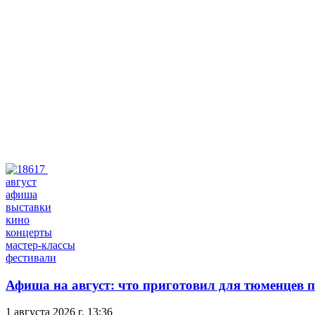
август
афиша
выставки
кино
концерты
мастер-классы
фестивали
Афиша на август: что приготовил для тюменцев п
1 августа 2026 г. 13:36