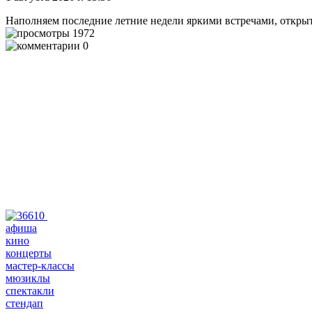
Наполняем последние летние недели яркими встречами, откры
1972
0
афиша
кино
концерты
мастер-классы
мюзиклы
спектакли
стендап