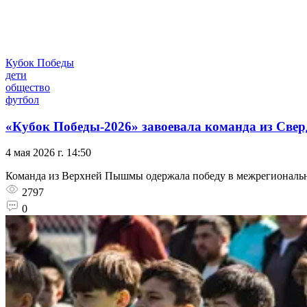
Кубок Победы
дети
общество
футбол
«Кубок Победы-2026» завоевала команда из Свер
4 мая 2026 г. 14:50
Команда из Верхней Пышмы одержала победу в межрегиональн
2797
0