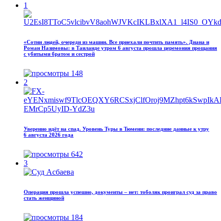
1
«Сотни людей, очереди из машин. Все приехали почтить память». Диана и
Роман Назимовы: в Таиланде утром 6 августа прошла церемония прощания
с убитыми братом и сестрой
148
2
Уверенно идёт на спад. Уровень Туры в Тюмени: последние данные к утру
6 августа 2026 года
642
3
Операция прошла успешно, документы – нет: тоболяк проиграл суд за право
стать женщиной
184