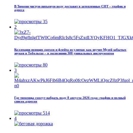
В Тюмени чистую питьевую воду доставят в затопленные СНТ – график и
адреса
35
2
Коллекция поющих орехов и флейта из улитки: как звучит Музей забытых
звуков в Тобольске – в экспозиции 300 уникальных инструментов
80
3
Где тюменцы смогут набрать воду 8 августа 2026 года: график и полный
список адресов
514
4