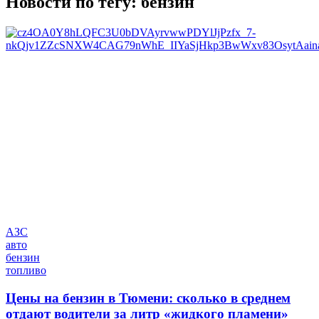
Новости по тегу:
бензин
АЗС
авто
бензин
топливо
Цены на бензин в Тюмени: сколько в среднем
отдают водители за литр «жидкого пламени»