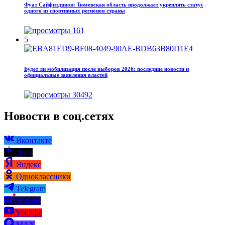
Фуат Сайфитдинов: Тюменская область продолжает укреплять статус
одного из спортивных регионов страны
161
5
Будет ли мобилизация после выборов 2026: последние новости и
официальные заявления властей
30492
Новости в соц.сетях
Вконтакте
Дзен
Яндекс
Одноклассники
Telegram
Rutube
Youtube
MAX