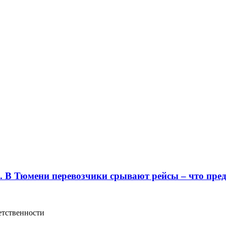
». В Тюмени перевозчики срывают рейсы – что пре
етственности