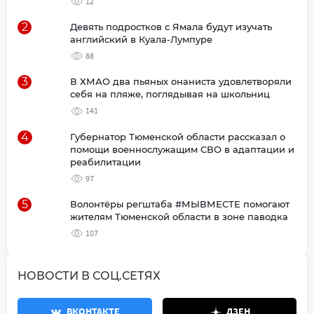
12
2
Девять подростков с Ямала будут изучать
английский в Куала-Лумпуре
88
3
В ХМАО два пьяных онаниста удовлетворяли
себя на пляже, поглядывая на школьниц
141
4
Губернатор Тюменской области рассказал о
помощи военнослужащим СВО в адаптации и
реабилитации
97
5
Волонтёры регштаба #МЫВМЕСТЕ помогают
жителям Тюменской области в зоне паводка
107
НОВОСТИ В СОЦ.СЕТЯХ
ВКОНТАКТЕ
ДЗЕН