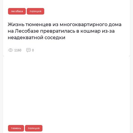
лесобаза
полиция
Жизнь тюменцев из многоквартирного дома
на Лесобазе превратилась в кошмар из‑за
неадекватной соседки
1160
0
тюмень
полиция