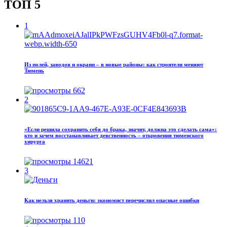
ТОП 5
1
Из полей, заводов и окраин – в новые районы: как строители меняют
Тюмень
662
2
«Если решила сохранить себя до брака, значит, должна это сделать сама»:
кто и зачем восстанавливает девственность – откровения тюменского
хирурга
14621
3
Как нельзя хранить деньги: экономист перечислил опасные ошибки
110