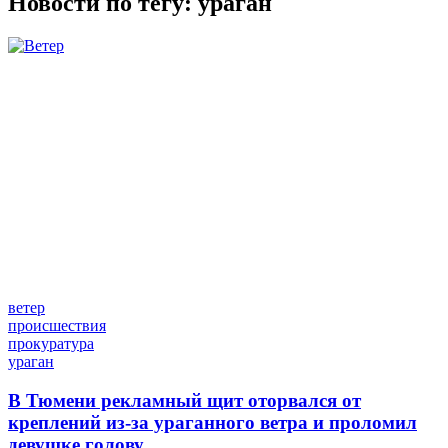
Новости по тегу:
ураган
ветер
происшествия
прокуратура
ураган
В Тюмени рекламный щит оторвался от
креплений из‑за ураганного ветра и проломил
девушке голову