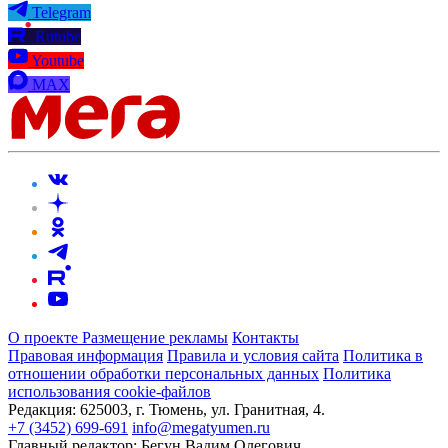
Telegram
Rutube
Youtube
MAX
О проекте
Размещение рекламы
Контакты
Правовая информация
Правила и условия сайта
Политика в
отношении обработки персональных данных
Политика
использования cookie-файлов
Редакция:
625003, г. Тюмень, ул. Гранитная, 4.
+7 (3452) 699-691
info@megatyumen.ru
Главный редактор:
Бегун Вадим Олегович