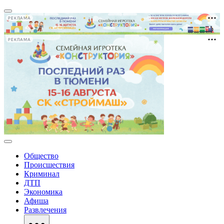
РЕКЛАМА
РЕКЛАМА
Общество
Происшествия
Криминал
ДТП
Экономика
Афиша
Развлечения