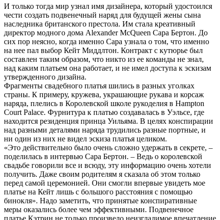
И только тогда мир узнал имя дизайнера, который удостоился
чести создать подвенечный наряд для будущей жены сына
наследника британского престола. Им стала креативный
директор модного дома Alexander McQueen Сара Бертон. До
сих пор неясно, когда именно Сара узнала о том, что именно
на нее пал выбор Кейт Миддлтон. Контракт с кутюрье был
составлен таким образом, что никто из ее команды не знал,
над каким платьем она работает, и не имел доступа к эскизам
утвержденного дизайна.
Фрагменты свадебного платья шились в разных уголках
страны. К примеру, кружева, украшающие рукава и корсаж
наряда, плелись в Королевской школе рукоделия в Hampton
Court Palace. Фурнитура к платью создавалась в Уэльсе, где
находится резиденция принца Уильяма. В целях конспирации
над разными деталями наряда трудились разные портные, и
ни один из них не видел эскиза платья целиком.
«Это действительно было очень сложно удержать в секрете, –
поделилась в интервью Сара Бертон. – Ведь о королевской
свадьбе говорили все и всюду, эту информацию очень хотели
получить. Даже своим родителям я сказала об этом только
перед самой церемонией. Они смогли впервые увидеть мое
платье на Кейт лишь с большого расстояния с помощью
бинокля». Надо заметить, что принятые конспиративные
меры оказались более чем эффективными. Подвенечное
платье Кэтрин не только произвело неизгладимое впечатление