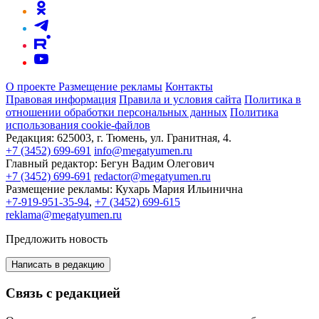
О проекте
Размещение рекламы
Контакты
Правовая информация
Правила и условия сайта
Политика в
отношении обработки персональных данных
Политика
использования cookie-файлов
Редакция:
625003, г. Тюмень, ул. Гранитная, 4.
+7 (3452) 699-691
info@megatyumen.ru
Главный редактор:
Бегун Вадим Олегович
+7 (3452) 699-691
redactor@megatyumen.ru
Размещение рекламы:
Кухарь Мария Ильинична
+7-919-951-35-94
,
+7 (3452) 699-615
reklama@megatyumen.ru
Предложить новость
Написать в редакцию
Связь с редакцией