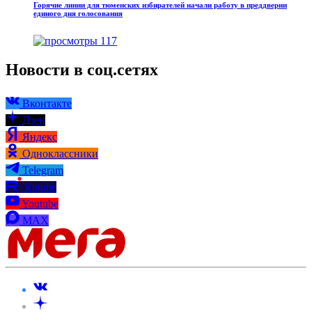
Горячие линии для тюменских избирателей начали работу в преддверии
единого дня голосования
117
Новости в соц.сетях
Вконтакте
Дзен
Яндекс
Одноклассники
Telegram
Rutube
Youtube
MAX