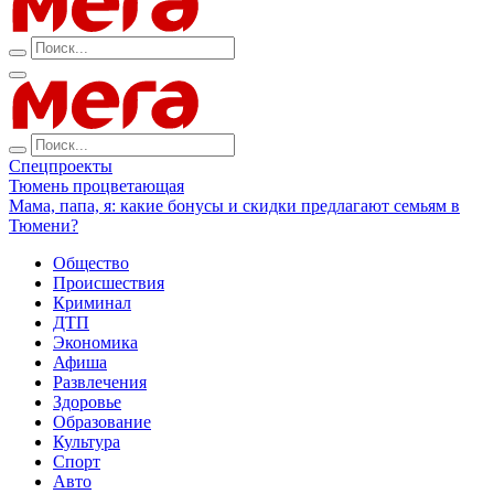
Спецпроекты
Тюмень процветающая
Мама, папа, я: какие бонусы и скидки предлагают семьям в
Тюмени?
Общество
Происшествия
Криминал
ДТП
Экономика
Афиша
Развлечения
Здоровье
Образование
Культура
Спорт
Авто