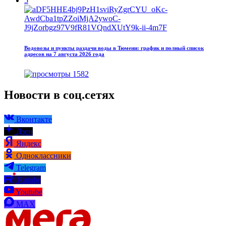
5
Водовозы и пункты раздачи воды в Тюмени: график и полный список
адресов на 7 августа 2026 года
1582
Новости в соц.сетях
Вконтакте
Дзен
Яндекс
Одноклассники
Telegram
Rutube
Youtube
MAX