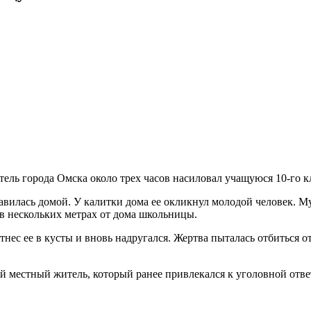
тель города Омска около трех часов насиловал учащуюся 10-го 
авилась домой. У калитки дома ее окликнул молодой человек. М
 в нескольких метрах от дома школьницы.
нес ее в кусты и вновь надругался. Жертва пыталась отбиться от
ий местный житель, который ранее привлекался к уголовной отв