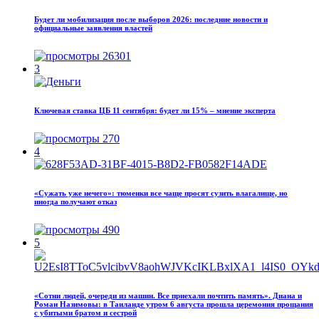
Будет ли мобилизация после выборов 2026: последние новости и
официальные заявления властей
26301
3
Ключевая ставка ЦБ 11 сентября: будет ли 15% – мнение эксперта
270
4
«Сужать уже нечего»: тюменки все чаще просят сузить влагалище, но
иногда получают отказ
490
5
«Сотни людей, очереди из машин. Все приехали почтить память». Диана и
Роман Назимовы: в Таиланде утром 6 августа прошла церемония прощания
с убитыми братом и сестрой