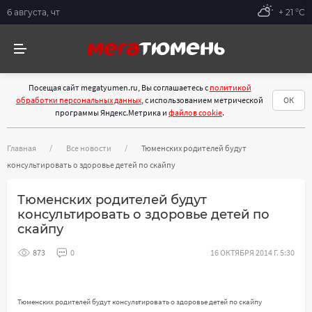
6 августа, чт
+ 21 °С
Посещая сайт megatyumen.ru, Вы соглашаетесь с
политикой
обработки персональных данных
, с использованием метрической
ОК
программы Яндекс.Метрика и
файлов cookie
.
Главная
Все новости
Тюменских родителей будут
консультировать о здоровье детей по скайпу
Тюменских родителей будут
консультировать о здоровье детей по
скайпу
873
0
16 ОКТЯБРЯ 2014 Г. 5:30
Тюменских родителей будут консультировать о здоровье детей по скайпу