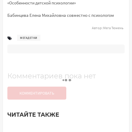
«Особенности детской психологии»
Бабинцева Елена Михайловна совместно с психологом
Автор:
Мега Тюмень
МЕГАДЕТКИ
Комментариев пока нет
КОММЕНТИРОВАТЬ
ЧИТАЙТЕ ТАКЖЕ
Добавить комментарий
Имя*