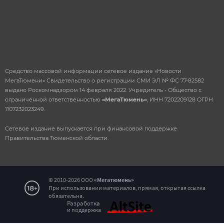
Средство массовой информации сетевое издание «Новости
МегаТюмени» Свидетельство о регистрации СМИ ЭЛ № ФС 77-82582
выдано Роскомнадзором 14 февраля 2022. Учредитель - Общество с
ограниченной ответственностью
«МегаТюмень»
, ИНН 7202209128 ОГРН
1107232023249.
Сетевое издание выпускается при финансовой поддержке
Правительства Тюменской области.
© 2010-2026 ООО
«Мегатюмень»
При использовании материалов, прямая, открытая ссылка
Сообщение об ошибке на
обязательна.
Разработка
странице
и поддержка