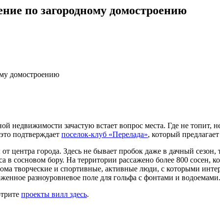
ние по загородному домостроению
ому домостроению
й недвижимости зачастую встает вопрос места. Где не топит, не
 это подтверждает
поселок-клуб «Перелада»
, который предлагае
от центра города. Здесь не бывает пробок даже в дачный сезон, 
а в сосновом бору. На территории рассажено более 800 сосен, 
дома творческие и спортивные, активные люди, с которыми интере
хоженное разноуровневое поле для гольфа с фонтами и водоемами
отрите
проекты вилл здесь
.