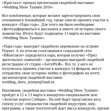
«Кристалл» прошла презентация свадебной выставки
«Wedding Show Tyumen 2016».
Все влюбленные, которые желают зарегистрировать свои
отношения в ближайший год, также смогли принять участие в
конкурсе «Пара года». Для этого им было необходимо
сфотографироваться и рассказать в анкете об истории своего
знакомства. Итоги будут подведены 13 марта на выставке
«Wedding Show Tyumen».
«Пара года» выиграет свадебную церемонию на острове
Пхукет. А по итогам голосования в социальной сети
«ВКонтакте» определится пара, которая получит «Приз
зрительских симпатий» - организацию выездной свадебной
регистрации от студии «АнтуРАЖ». Все те, у кого не
получилось принять участие в конкурсе 14 февраля, могут
отправлять свою историю любви и фотографию на почту
организаторов свадебной выставки
wedding_show_tyumen@mail.ru
.
Напомним, свадебная выставка «Wedding Show Tyumen»
пройдет в 12 и 13 марта в концертно-танцевальном зале
«Золотые ворота Сибири». На ней будет представлен весь
спектр услуг специалистов свадебной индустрии, шоу-
программа, а также посетителей ждет масса конкурсов, призов