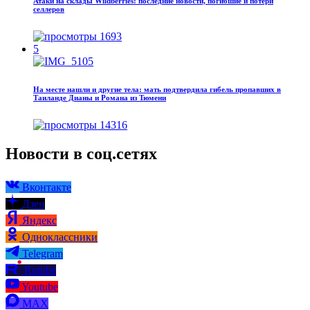
Атаки на склады Wildberries: последние новости, погибшие и потери
селлеров
1693
5
На месте нашли и другие тела: мать подтвердила гибель пропавших в
Таиланде Дианы и Романа из Тюмени
14316
Новости в соц.сетях
Вконтакте
Дзен
Яндекс
Одноклассники
Telegram
Rutube
Youtube
MAX