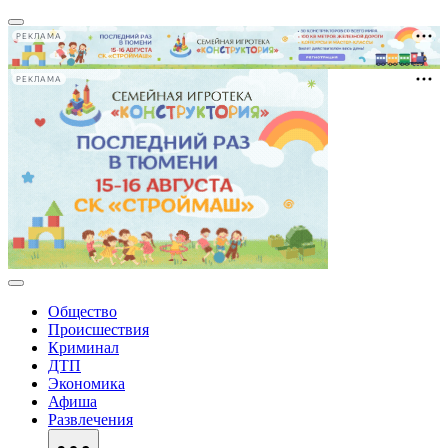
РЕКЛАМА
РЕКЛАМА
Общество
Происшествия
Криминал
ДТП
Экономика
Афиша
Развлечения