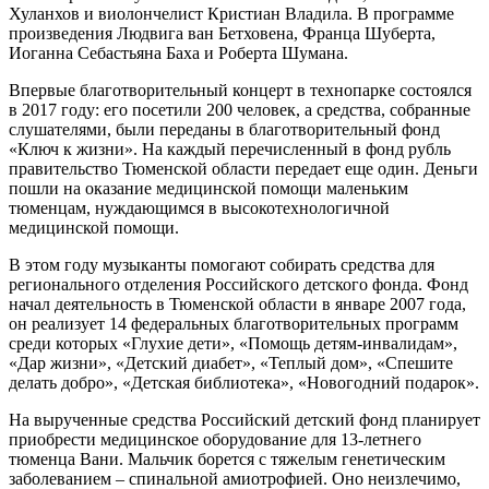
Хуланхов и виолончелист Кристиан Владила. В программе
произведения Людвига ван Бетховена, Франца Шуберта,
Иоганна Себастьяна Баха и Роберта Шумана.
Впервые благотворительный концерт в технопарке состоялся
в 2017 году: его посетили 200 человек, а средства, собранные
слушателями, были переданы в благотворительный фонд
«Ключ к жизни». На каждый перечисленный в фонд рубль
правительство Тюменской области передает еще один. Деньги
пошли на оказание медицинской помощи маленьким
тюменцам, нуждающимся в высокотехнологичной
медицинской помощи.
В этом году музыканты помогают собирать средства для
регионального отделения Российского детского фонда. Фонд
начал деятельность в Тюменской области в январе 2007 года,
он реализует 14 федеральных благотворительных программ
среди которых «Глухие дети», «Помощь детям-инвалидам»,
«Дар жизни», «Детский диабет», «Теплый дом», «Спешите
делать добро», «Детская библиотека», «Новогодний подарок».
На вырученные средства Российский детский фонд планирует
приобрести медицинское оборудование для 13-летнего
тюменца Вани. Мальчик борется с тяжелым генетическим
заболеванием – спинальной амиотрофией. Оно неизлечимо,