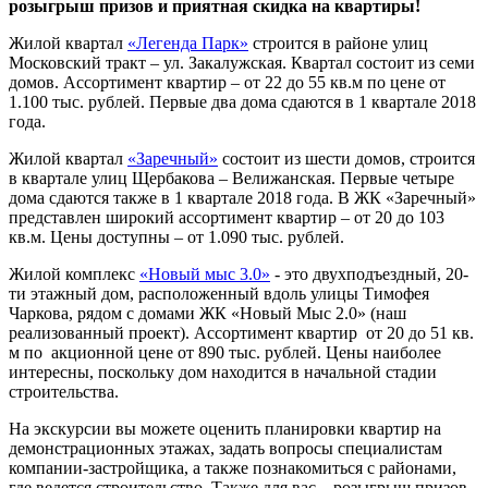
розыгрыш призов и приятная скидка на квартиры!
Жилой квартал
«Легенда Парк»
строится в районе улиц
Московский тракт – ул. Закалужская. Квартал состоит из семи
домов. Ассортимент квартир – от 22 до 55 кв.м по цене от
1.100 тыс. рублей. Первые два дома сдаются в 1 квартале 2018
года.
Жилой квартал
«Заречный»
состоит из шести домов, строится
в квартале улиц Щербакова – Велижанская. Первые четыре
дома сдаются также в 1 квартале 2018 года. В ЖК «Заречный»
представлен широкий ассортимент квартир – от 20 до 103
кв.м. Цены доступны – от 1.090 тыс. рублей.
Жилой комплекс
«Новый мыс 3.0»
- это двухподъездный, 20-
ти этажный дом, расположенный вдоль улицы Тимофея
Чаркова, рядом с домами ЖК «Новый Мыс 2.0» (наш
реализованный проект). Ассортимент квартир от 20 до 51 кв.
м по акционной цене от 890 тыс. рублей. Цены наиболее
интересны, поскольку дом находится в начальной стадии
строительства.
На экскурсии вы можете оценить планировки квартир на
демонстрационных этажах, задать вопросы специалистам
компании-застройщика, а также познакомиться с районами,
где ведется строительство. Также для вас – розыгрыш призов