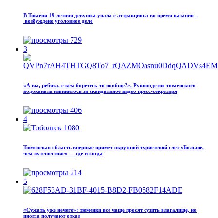
В Тюмени 19‑летняя девушка упала с аттракциона во время катания –
возбуждено уголовное дело
729
3
«А вы, ребята, с кем боретесь‑то вообще?». Руководство тюменского
водоканала извинилось за скандальное видео пресс-секретаря
406
4
Тюменская область впервые примет окружной туристский слёт «Больше,
чем путешествие» — где и когда
214
5
«Сужать уже нечего»: тюменки все чаще просят сузить влагалище, но
иногда получают отказ