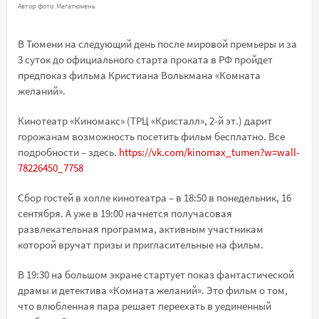
Автор фото: Мегатюмень
В Тюмени на следующий день после мировой премьеры и за
3 суток до официального старта проката в РФ пройдет
предпоказ фильма Кристиана Волькмана «Комната
желаний».
Кинотеатр «Киномакс» (ТРЦ «Кристалл», 2-й эт.) дарит
горожанам возможность посетить фильм бесплатно. Все
подробности – здесь.
https://vk.com/kinomax_tumen?w=wall-
78226450_7758
Сбор гостей в холле кинотеатра – в 18:50 в понедельник, 16
сентября. А уже в 19:00 начнется получасовая
развлекательная программа, активным участникам
которой вручат призы и пригласительные на фильм.
В 19:30 на большом экране стартует показ фантастической
драмы и детектива «Комната желаний». Это фильм о том,
что влюбленная пара решает переехать в уединенный