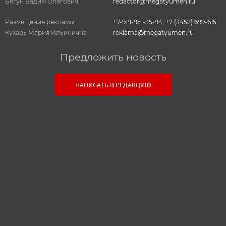
Бегун Вадим Олегович
redactor@megatyumen.ru
Размещение рекламы:
+7-919-951-35-94
,
+7 (3452) 699-615
Кухарь Мария Ильинична
reklama@megatyumen.ru
Предложить новость
Связь с редакцией
НАПИСАТЬ В РЕДАКЦИЮ
Оставьте свои настоящие контактные данные,
чтобы редакция могла с вами связаться. В случае
необходимости, гарантируем анонимность.
Ваш номер телефона или E-mail:
Текст сообщения: