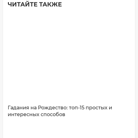
ЧИТАЙТЕ ТАКЖЕ
Добавить комментарий
Имя*
Ваш комментарий:
Гадания на Рождество: топ-15 простых и
интересных способов
ДОБАВИТЬ КОММЕНТАРИЙ