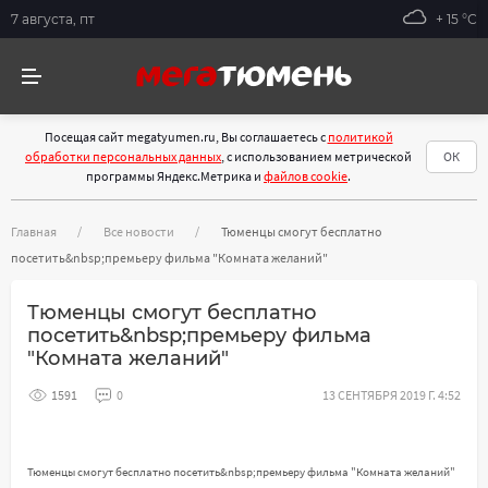
7 августа, пт
+ 15 °С
Посещая сайт megatyumen.ru, Вы соглашаетесь с
политикой
обработки персональных данных
, с использованием метрической
ОК
программы Яндекс.Метрика и
файлов cookie
.
Главная
Все новости
Тюменцы смогут бесплатно
посетить&nbsp;премьеру фильма "Комната желаний"
Тюменцы смогут бесплатно
посетить&nbsp;премьеру фильма
"Комната желаний"
1591
0
13 СЕНТЯБРЯ 2019 Г. 4:52
Тюменцы смогут бесплатно посетить&nbsp;премьеру фильма "Комната желаний"