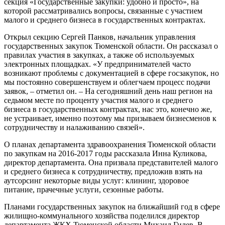
секция «Государственные закупки: удобно и просто», на
которой рассматривались вопросы, связанные с участием
малого и среднего бизнеса в государственных контрактах.
Открыл секцию Сергей Панков, начальник управления
государственных закупок Тюменской области. Он рассказал о
правилах участия в закупках, а также об используемых
электронных площадках. «У предпринимателей часто
возникают проблемы с документацией в сфере госзакупок, но
мы постоянно совершенствуем и облегчаем процесс подачи
заявок, – отметил он. – На сегодняшний день наш регион на
седьмом месте по проценту участия малого и среднего
бизнеса в государственных контрактах, нас это, конечно же,
не устраивает, именно поэтому мы призываем бизнесменов к
сотрудничеству и налаживанию связей».
О планах департамента здравоохранения Тюменской области
по закупкам на 2016-2017 годы рассказала Инна Куликова,
директор департамента. Она призвала представителей малого
и среднего бизнеса к сотрудничеству, предложив взять на
аутсорсинг некоторые виды услуг: клининг, здоровое
питание, прачечные услуги, сезонные работы.
Планами государственных закупок на ближайший год в сфере
жилищно-коммунального хозяйства поделился директор
департамента ЖКХ Тюменской области Михаил Гилев. В