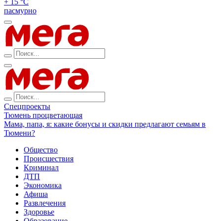
+ 15 °С
пасмурно
Спецпроекты
Тюмень процветающая
Мама, папа, я: какие бонусы и скидки предлагают семьям в
Тюмени?
Общество
Происшествия
Криминал
ДТП
Экономика
Афиша
Развлечения
Здоровье
Образование