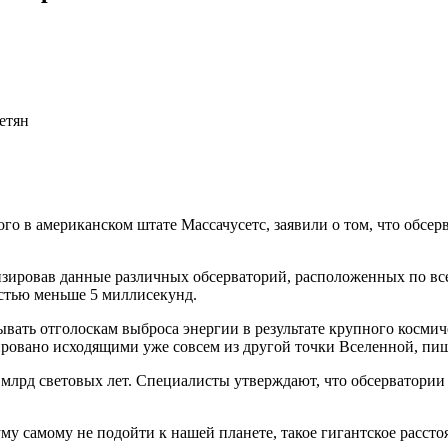
етян
о в американском штате Массачусетс, заявили о том, что обсер
ировав данные различных обсерваторий, расположенных по всем
стью меньше 5 миллисекунд.
ать отголоскам выброса энергии в результате крупного космиче
ровано исходящими уже совсем из другой точки Вселенной, пи
3 млрд световых лет. Специалисты утверждают, что обсерватории
му самому не подойти к нашей планете, такое гигантское расстоя