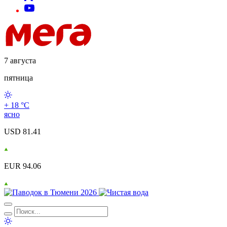
7 августа
пятница
+ 18 °С
ясно
USD 81.41
EUR 94.06