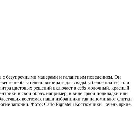
ен с безупречными манерами и галантным поведением. Он
есте необязательно выбирать для свадьбы белое платье, то и
алитра цветовых решений включает в себя молочный, красный,
нтрики в свой образ, например, в виде яркой подкладки или
В блестящих костюмах наши избранники так напоминают слитки
е запонки. Фото: Carlo Pignatelli Костюмчики - очень яркие,