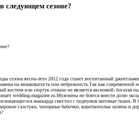
 в следующем сезоне?
оне?
оды сезона весна-лето 2012 года станет воспитанный джентльм
мека на мешковатость или небрежность.Так как современной нев
ый костюм или сюртук отныне не является аксиомой: богатая п
пишет wedding-magazine.ru.Мужчины не боятся внести долю эксце
переливающегося жаккарда сместил с подиумов матовые ткани. 
рокие галстуки, чопорные бабочки, короткополые шляпы и дороги
и?