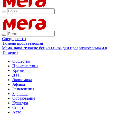
Спецпроекты
Тюмень процветающая
Мама, папа, я: какие бонусы и скидки предлагают семьям в
Тюмени?
Общество
Происшествия
Криминал
ДТП
Экономика
Афиша
Развлечения
Здоровье
Образование
Культура
Спорт
Авто