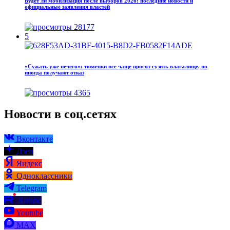
Будет ли мобилизация после выборов 2026: последние новости и
официальные заявления властей
28177
5
«Сужать уже нечего»: тюменки все чаще просят сузить влагалище, но
иногда получают отказ
4365
Новости в соц.сетях
Вконтакте
Дзен
Яндекс
Одноклассники
Telegram
Rutube
Youtube
MAX