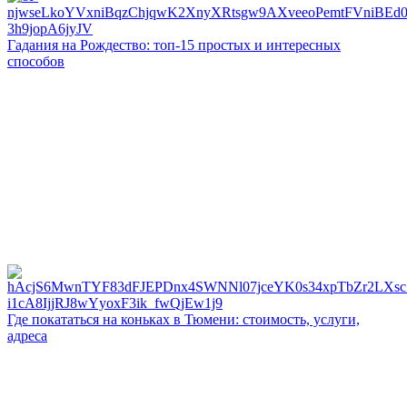
Гадания на Рождество: топ-15 простых и интересных
способов
Где покататься на коньках в Тюмени: стоимость, услуги,
адреса