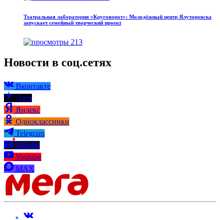
Театральная лаборатория «Круговорот»: Молодёжный центр Ялуторовска
запускает семейный творческий проект
213
Новости в соц.сетях
Вконтакте
Дзен
Яндекс
Одноклассники
Telegram
Rutube
Youtube
MAX