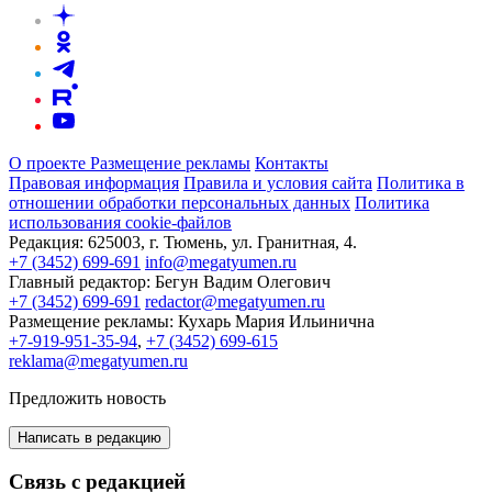
О проекте
Размещение рекламы
Контакты
Правовая информация
Правила и условия сайта
Политика в
отношении обработки персональных данных
Политика
использования cookie-файлов
Редакция:
625003, г. Тюмень, ул. Гранитная, 4.
+7 (3452) 699-691
info@megatyumen.ru
Главный редактор:
Бегун Вадим Олегович
+7 (3452) 699-691
redactor@megatyumen.ru
Размещение рекламы:
Кухарь Мария Ильинична
+7-919-951-35-94
,
+7 (3452) 699-615
reklama@megatyumen.ru
Предложить новость
Написать в редакцию
Связь с редакцией