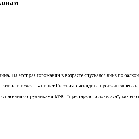
конам
ина. На этот раз горожанин в возрасте спускался вниз по балко
агазина и исчез", - пишет Евгения, очевидица произошедшего и
о спасения сотрудниками МЧС "престарелого ловеласа", как его 