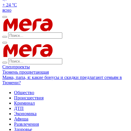
+ 24 °С
ясно
Спецпроекты
Тюмень процветающая
Мама, папа, я: какие бонусы и скидки предлагают семьям в
Тюмени?
Общество
Происшествия
Криминал
ДТП
Экономика
Афиша
Развлечения
Здоровье