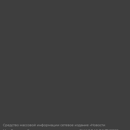
Я даю согласие на
обработку
персональных
данных
ОТПРАВИТЬ
Средство массовой информации сетевое издание «Новости