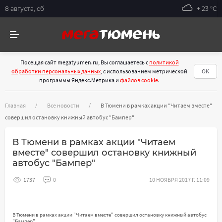
8 августа, сб
+ 23 °С
Посещая сайт megatyumen.ru, Вы соглашаетесь с
политикой
обработки персональных данных
, с использованием метрической
ОК
программы Яндекс.Метрика и
файлов cookie
.
Главная
Все новости
В Тюмени в рамках акции "Читаем вместе"
совершил остановку книжный автобус "Бампер"
В Тюмени в рамках акции "Читаем
вместе" совершил остановку книжный
автобус "Бампер"
1737
0
10 НОЯБРЯ 2017 Г. 11:09
В Тюмени в рамках акции "Читаем вместе" совершил остановку книжный автобус
"Бампер"