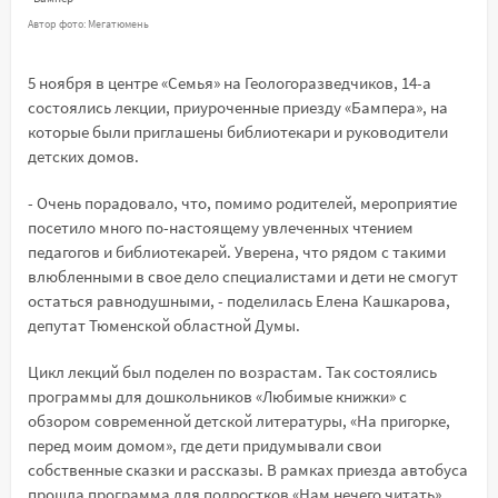
Автор фото: Мегатюмень
5 ноября в центре «Семья» на Геологоразведчиков, 14-а
состоялись лекции, приуроченные приезду «Бампера», на
которые были приглашены библиотекари и руководители
детских домов.
- Очень порадовало, что, помимо родителей, мероприятие
посетило много по-настоящему увлеченных чтением
педагогов и библиотекарей. Уверена, что рядом с такими
влюбленными в свое дело специалистами и дети не смогут
остаться равнодушными, - поделилась Елена Кашкарова,
депутат Тюменской областной Думы.
Цикл лекций был поделен по возрастам. Так состоялись
программы для дошкольников «Любимые книжки» с
обзором современной детской литературы, «На пригорке,
перед моим домом», где дети придумывали свои
собственные сказки и рассказы. В рамках приезда автобуса
прошла программа для подростков «Нам нечего читать»,