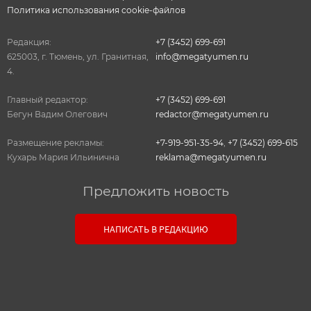
Политика использования cookie-файлов
Редакция:
+7 (3452) 699-691
625003, г. Тюмень, ул. Гранитная,
info@megatyumen.ru
4.
Главный редактор:
+7 (3452) 699-691
Бегун Вадим Олегович
redactor@megatyumen.ru
Размещение рекламы:
+7-919-951-35-94
,
+7 (3452) 699-615
Кухарь Мария Ильинична
reklama@megatyumen.ru
Предложить новость
Связь с редакцией
НАПИСАТЬ В РЕДАКЦИЮ
Оставьте свои настоящие контактные данные,
чтобы редакция могла с вами связаться. В случае
необходимости, гарантируем анонимность.
Ваш номер телефона или E-mail: