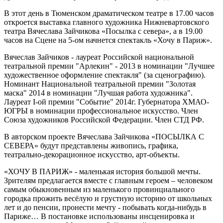
В этот день в Тюменском драматическом театре в 17.00 часов
откроется выставка главного художника Нижневартовского
театра Вячеслава Зайчикова «Посылка с севера», а в 19.00
часов на Сцене на 5-ом начнется спектакль «Хочу в Париж».
Вячеслав Зайчиков - лауреат Российской национальной
театральной премии "Арлекин" - 2013 в номинации "Лучшее
художественное оформление спектакля" (за сценографию).
Номинант Национальной театральной премии "Золотая
маска" 2014 в номинации "Лучшая работа художника".
Лауреат I-ой премии "Событие" 2014г. Губернатора ХМАО-
ЮГРЫ в номинации профессиональное искусство. Член
Союза художников Российской Федерации. Член СТД РФ.
В авторском проекте Вячеслава Зайчикова «ПОСЫЛКА С
СЕВЕРА» будут представлены живопись, графика,
театрально-декорационное искусство, арт-объекты.
«ХОЧУ В ПАРИЖ» - маленькая история большой мечты.
Зрителям предлагается вместе с главным героем – человеком
самым обыкновенным из маленького провинциального
городка прожить весёлую и грустную историю от школьных
лет и до пенсии, пронести мечту - побывать когда-нибудь в
Париже… В постановке использованы инсценировка и