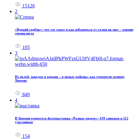
15126
2
«Вдовий горбик»: что это такое и как избавиться от холки на шее – мнение
специалиста
105
3
Из полей, заводов и окраин – в новые районы: как строители меняют
Тюмень
849
4
В Тюмени откроется фотовыставка «Разные рядом»: 439 снимков и 112
участников
154