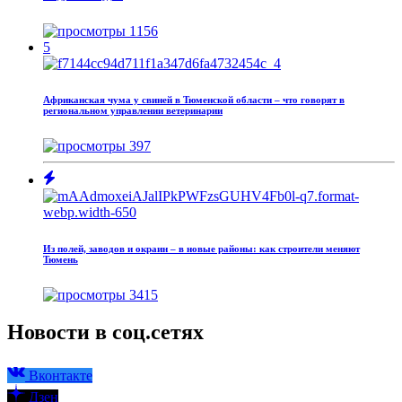
1156
5
Африканская чума у свиней в Тюменской области – что говорят в
региональном управлении ветеринарии
397
Из полей, заводов и окраин – в новые районы: как строители меняют
Тюмень
3415
Новости в соц.сетях
Вконтакте
Дзен