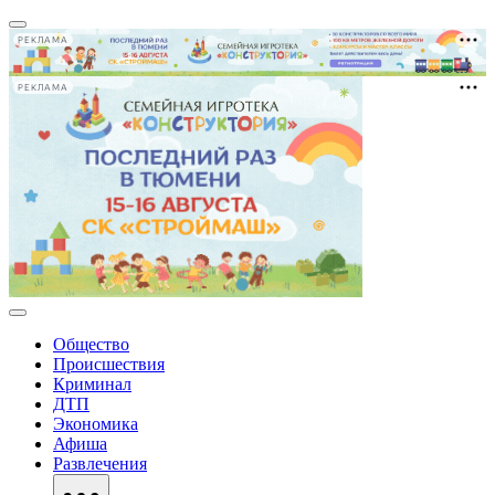
РЕКЛАМА
РЕКЛАМА
Общество
Происшествия
Криминал
ДТП
Экономика
Афиша
Развлечения