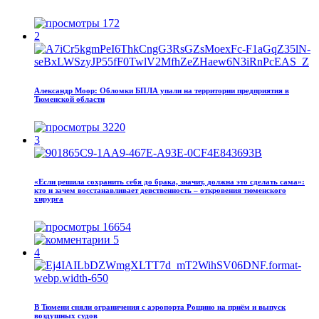
172
2
Александр Моор: Обломки БПЛА упали на территории предприятия в
Тюменской области
3220
3
«Если решила сохранить себя до брака, значит, должна это сделать сама»:
кто и зачем восстанавливает девственность – откровения тюменского
хирурга
16654
5
4
В Тюмени сняли ограничения с аэропорта Рощино на приём и выпуск
воздушных судов