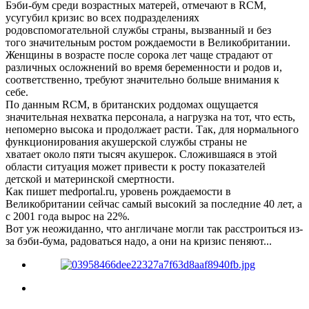
Бэби-бум среди возрастных матерей, отмечают в RCM,
усугубил кризис во всех подразделениях
родовспомогательной службы страны, вызванный и без
того значительным ростом рождаемости в Великобритании.
Женщины в возрасте после сорока лет чаще страдают от
различных осложнений во время беременности и родов и,
соответственно, требуют значительно больше внимания к
себе.
По данным RCM, в британских роддомах ощущается
значительная нехватка персонала, а нагрузка на тот, что есть,
непомерно высока и продолжает расти. Так, для нормального
функционирования акушерской службы страны не
хватает около пяти тысяч акушерок. Сложившаяся в этой
области ситуация может привести к росту показателей
детской и материнской смертности.
Как пишет medportal.ru, уровень рождаемости в
Великобритании сейчас самый высокий за последние 40 лет, а
с 2001 года вырос на 22%.
Вот уж неожиданно, что англичане могли так расстроиться из-
за бэби-бума, радоваться надо, а они на кризис пеняют...