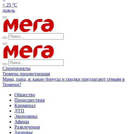
+ 25 °С
дождь
Спецпроекты
Тюмень процветающая
Мама, папа, я: какие бонусы и скидки предлагают семьям в
Тюмени?
Общество
Происшествия
Криминал
ДТП
Экономика
Афиша
Развлечения
Здоровье