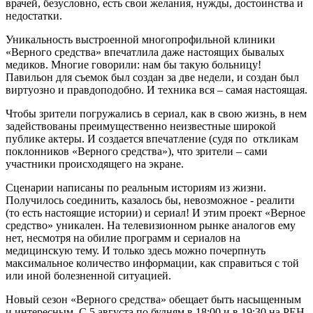
врачей, безусловно, есть свои желания, нужды, достоинства и
недостатки.
Уникальность выстроенной многопрофильной клиники
«Верного средства» впечатлила даже настоящих бывалых
медиков. Многие говорили: нам бы такую больницу!
Павильон для съемок был создан за две недели, и создан был
виртуозно и правдоподобно. И техника вся – самая настоящая.
Чтобы зрители погружались в сериал, как в свою жизнь, в нем
задействованы преимущественно неизвестные широкой
публике актеры. И создается впечатление (судя по откликам
поклонников «Верного средства»), что зрители – сами
участники происходящего на экране.
Сценарии написаны по реальным историям из жизни.
Получилось соединить, казалось бы, невозможное - реалити
(то есть настоящие истории) и сериал! И этим проект «Верное
средство» уникален. На телевизионном рынке аналогов ему
нет, несмотря на обилие программ и сериалов на
медицинскую тему. И только здесь можно почерпнуть
максимальное количество информации, как справиться с той
или иной болезненной ситуацией.
Новый сезон «Верного средства» обещает быть насыщенным
и интересным. С 5 августа по будням в 18:00 и в 19:30 на РЕН