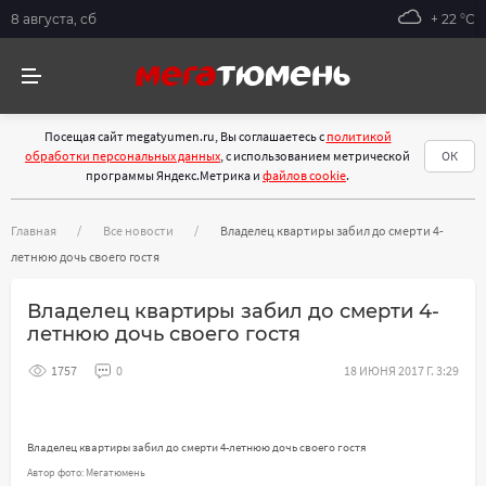
8 августа, сб
+ 22 °С
Посещая сайт megatyumen.ru, Вы соглашаетесь с
политикой
обработки персональных данных
, с использованием метрической
ОК
программы Яндекс.Метрика и
файлов cookie
.
Главная
Все новости
Владелец квартиры забил до смерти 4-
летнюю дочь своего гостя
Владелец квартиры забил до смерти 4-
летнюю дочь своего гостя
1757
0
18 ИЮНЯ 2017 Г. 3:29
Владелец квартиры забил до смерти 4-летнюю дочь своего гостя
Автор фото: Мегатюмень