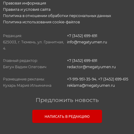
Правовая информация
Правила и условия сайта
Политика в отношении обработки персональных данных
Политика использования cookie-файлов
Редакция:
+7 (3452) 699-691
625003, г. Тюмень, ул. Гранитная,
info@megatyumen.ru
4.
Главный редактор:
+7 (3452) 699-691
Бегун Вадим Олегович
redactor@megatyumen.ru
Размещение рекламы:
+7-919-951-35-94
,
+7 (3452) 699-615
Кухарь Мария Ильинична
reklama@megatyumen.ru
Предложить новость
Связь с редакцией
НАПИСАТЬ В РЕДАКЦИЮ
Оставьте свои настоящие контактные данные,
чтобы редакция могла с вами связаться. В случае
необходимости, гарантируем анонимность.