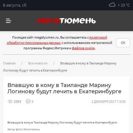
8 августа, сб
+ 23 °С
Посещая сайт megatyumen.ru, Вы соглашаетесь с
политикой
обработки персональных данных
, с использованием метрической
ОК
программы Яндекс.Метрика и
файлов cookie
.
Главная
Все новости
Впавшую в кому в Таиланде Марину
Логинову будут лечить в Екатеринбурге
Впавшую в кому в Таиланде Марину
Логинову будут лечить в Екатеринбурге
2303
0
1 ДЕКАБРЯ 2017 Г. 5:28
Впавшую в кому в Таиланде Марину Логинову будут лечить в Екатеринбурге
Автор фото: Мегатюмень