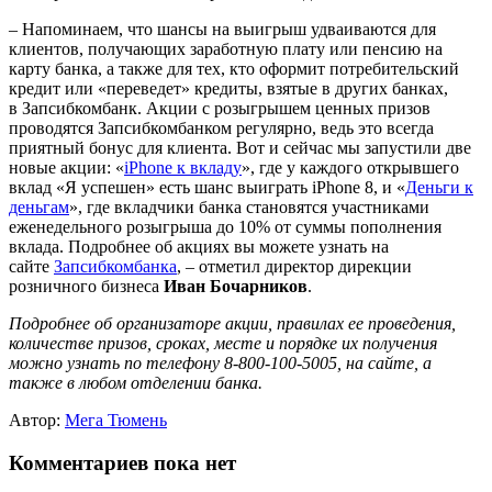
– Напоминаем, что шансы на выигрыш удваиваются для
клиентов, получающих заработную плату или пенсию на
карту банка, а также для тех, кто оформит потребительский
кредит или «переведет» кредиты, взятые в других банках,
в Запсибкомбанк. Акции с розыгрышем ценных призов
проводятся Запсибкомбанком регулярно, ведь это всегда
приятный бонус для клиента. Вот и сейчас мы запустили две
новые акции: «
iPhone к вкладу
», где у каждого открывшего
вклад «Я успешен» есть шанс выиграть iPhone 8, и «
Деньги к
деньгам
», где вкладчики банка становятся участниками
еженедельного розыгрыша до 10% от суммы пополнения
вклада. Подробнее об акциях вы можете узнать на
сайте
Запсибкомбанка
, – отметил директор дирекции
розничного бизнеса
Иван Бочарников
.
Подробнее об организаторе акции, правилах ее проведения,
количестве призов, сроках, месте и порядке их получения
можно узнать по телефону 8-800-100-5005, на сайте, а
также в любом отделении банка.
Автор:
Мега Тюмень
Комментариев пока нет