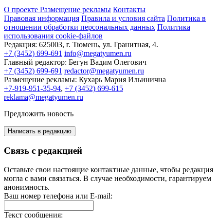
О проекте
Размещение рекламы
Контакты
Правовая информация
Правила и условия сайта
Политика в
отношении обработки персональных данных
Политика
использования cookie-файлов
Редакция:
625003, г. Тюмень, ул. Гранитная, 4.
+7 (3452) 699-691
info@megatyumen.ru
Главный редактор:
Бегун Вадим Олегович
+7 (3452) 699-691
redactor@megatyumen.ru
Размещение рекламы:
Кухарь Мария Ильинична
+7-919-951-35-94
,
+7 (3452) 699-615
reklama@megatyumen.ru
Предложить новость
Написать в редакцию
Связь с редакцией
Оставьте свои настоящие контактные данные, чтобы редакция
могла с вами связаться. В случае необходимости, гарантируем
анонимность.
Ваш номер телефона или E-mail:
Текст сообщения: