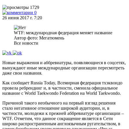
1729
0
26 июня 2017 г. 7:20
WTF: международная федерация меняет название
Автор фото: Мегатюмень
Все новости
Новые выражения и аббревиатуры, появляющиеся в соцсетях,
вынуждают иные международные организации пересмотреть
даже свои названия.
Как сообщает Russia Today, Всемирная федерация тхэквондо
провела ребрендинг и, в частности, сменила официальное
название с World Taekwondo Federation на World Taekwondo.
Причиной такого необычного на первый взгляд решения
стало негативное отношение широкой аудитории, и, в
частности, молодежи к прежней аббревиатуре организации –
WTF. Отметим, что данное сокращение является в Сети
широко распространенным англоязычным ругательством, в
самом безобидном своем переводе означающим «Что за