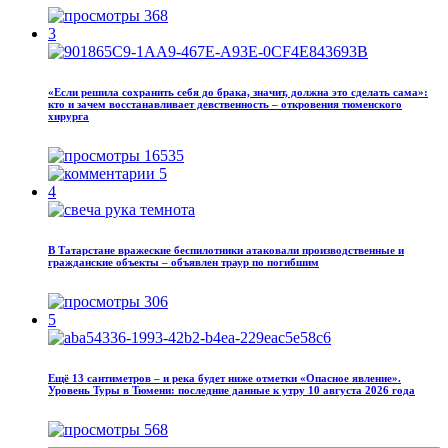
368
3
«Если решила сохранить себя до брака, значит, должна это сделать сама»:
кто и зачем восстанавливает девственность – откровения тюменского
хирурга
16535
5
4
В Татарстане вражеские беспилотники атаковали производственные и
гражданские объекты – объявлен траур по погибшим
306
5
Ещё 13 сантиметров – и река будет ниже отметки «Опасное явление».
Уровень Туры в Тюмени: последние данные к утру 10 августа 2026 года
568