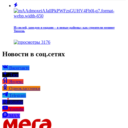
Из полей, заводов и окраин – в новые районы: как строители меняют
Тюмень
3176
Новости в соц.сетях
Вконтакте
Дзен
Яндекс
Одноклассники
Telegram
Rutube
Youtube
MAX