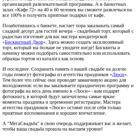
организацией развлекательной программы. А в банкетных
залах «Кафе 72» на 40 и 60 человек вы сможете развлечься на
все 100% и получить приятные подарки от кафе.
Позаботившись о банкете, настает пора заказывать самый
сладкий десерт для гостей вечера – свадебный торт, который с
радостью изготовят для вас мастера кондитерской
«
Бисквитный Двор
». Здесь можно создать эксклюзивный
торт, который вы больше не увидите нигде! Бисквиты и
начинку можно подобрать самостоятельно или использовать
образцы тортов из каталога как основу.
И последнее. Сохранить память о вашей свадьбе на долгие
годы помогут фотографы из агентства праздников «
Люси
».
Тем более что сейчас они проводят заманчивую акцию для
молодоженов: если вы заказываете праздничную программу и
фотографа на весь день именно в «Люси» - вам подарят
фотокнигу, в которой будут запечатлены самые яркие
моменты праздника и церемонии регистрации. Мастера
агентства праздников «Люси» оставят после себя только
приятные воспоминания и хорошее впечатление.
А "МегаСвадьба" в свою очередь поддерживает вас и желает,
чтобы ваша свадьба прошла на высшем уровне!