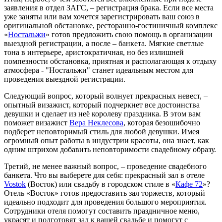
заявления в отдел ЗАГС, – регистрация брака. Если все места
уже заняты или вам хочется зарегистрировать ваш союз в
оригинальной обстановке, ресторанно-гостиничный комплекс
«
Ностальжи
» готов предложить свою помощь в организации
выездной регистрации, а после – банкета. Мягкие светлые
тона в интерьере, аристократичная, но без излишней
помпезности обстановка, приятная и располагающая к отдыху
атмосфера - "Ностальжи" станет идеальным местом для
проведения выездной регистрации.
Следующий вопрос, который волнует прекрасных невест, –
опытный визажист, который подчеркнет все достоинства
девушки и сделает из неё королеву праздника. В этом вам
поможет визажист
Вера Неклесова
, которая безошибочно
подберет неповторимый стиль для любой девушки. Имея
огромный опыт работы в индустрии красоты, она знает, как
одним штрихом добавить неповторимости свадебному образу.
Третий, не менее важный вопрос, – проведение свадебного
банкета. Что вы выберете для себя: прекрасный зал в отеле
Vostok
(Восток) или свадьбу в городском стиле в «
Кафе 72
»?
Отель «Восток» готов предоставить зал торжеств, который
идеально подходит для проведения большого мероприятия.
Сотрудники отеля помогут составить праздничное меню,
украсят и подготовят зал к вашей свадьбе и помогут с