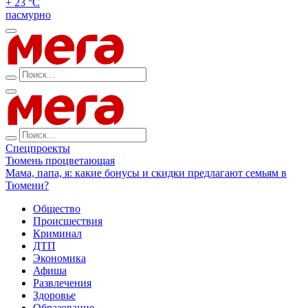
+ 23 °С
пасмурно
Спецпроекты
Тюмень процветающая
Мама, папа, я: какие бонусы и скидки предлагают семьям в
Тюмени?
Общество
Происшествия
Криминал
ДТП
Экономика
Афиша
Развлечения
Здоровье
Образование