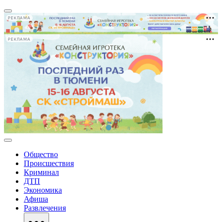
РЕКЛАМА
РЕКЛАМА
Общество
Происшествия
Криминал
ДТП
Экономика
Афиша
Развлечения