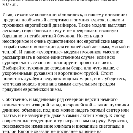
z077.ru.
Итак, сезонные коллекции обновились, и нашему вниманию
предстал необъятный ассортимент зимних курток, пальто и
пуховиков европейский дизайнеров. Такие модели выглядят
легкими, сидят близко к телу и не превращают изящную
барышню в негабаритный бочонок. Но есть одно
неоспоримое и очень существенное но: европейские марки
разрабатывают коллекции для европейской же зимы, мягкой и
теплой. И такие «курортные» модели пуховиков уместно
рассматривать в одном-единственном случае: если всю
суровую часть сезона вы планируете провести в авто.
Выбирайте пуховик до середины бедра или чуть выше, с
укороченными рукавами и воротником-трубой. Стоит
полистать лук-буки ведущих модных марок, и вы убедитесь,
что такая модель признана самым актуальным трендом
грядущей европейской зимы.
Собственно, и модельный ряд северной версии немного
отличается от изящной западноевропейской – такие пуховики
длиннее, объемнее, под них можно надеть теплый свитер или
платье, и не замерзнуть даже в самый лютый холод. К слову,
современные тенденции и тут играют нам на руку. Вероятно,
повсеместное изменение климата и внезапные снегопады в
теплой Европе оказали не последнее влияние на