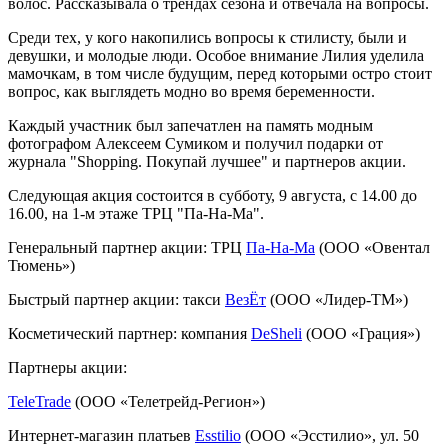
волос. Рассказывала о трендах сезона и отвечала на вопросы.
Среди тех, у кого накопились вопросы к стилисту, были и
девушки, и молодые люди. Особое внимание Лилия уделила
мамочкам, в том числе будущим, перед которыми остро стоит
вопрос, как выглядеть модно во время беременности.
Каждый участник был запечатлен на память модным
фотографом Алексеем Сумиком и получил подарки от
журнала "Shopping. Покупай лучшее" и партнеров акции.
Следующая акция состоится в субботу, 9 августа, с 14.00 до
16.00, на 1-м этаже ТРЦ "Па-На-Ма".
Генеральный партнер акции: ТРЦ
Па-На-Ма
(ООО «Овентал
Тюмень»)
Быстрый партнер акции: такси
ВезЁт
(ООО «Лидер-ТМ»)
Косметический партнер: компания
DeSheli
(ООО «Грация»)
Партнеры акции:
TeleTrade
(ООО «Телетрейд-Регион»)
Интернет-магазин платьев
Esstilio
(ООО «Эсстилио», ул. 50