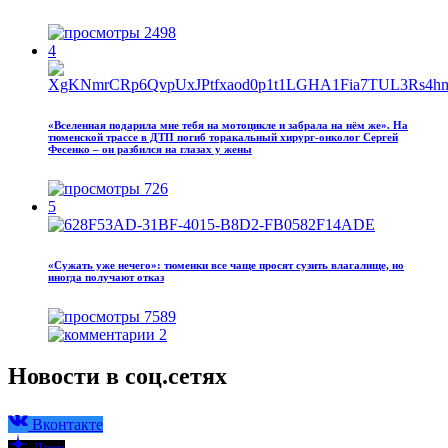
2498
4
«Вселенная подарила мне тебя на мотоцикле и забрала на нём же». На
тюменской трассе в ДТП погиб торакальный хирург-онколог Сергей
Фесенко – он разбился на глазах у жены
726
5
«Сужать уже нечего»: тюменки все чаще просят сузить влагалище, но
иногда получают отказ
7589
2
Новости в соц.сетях
Вконтакте