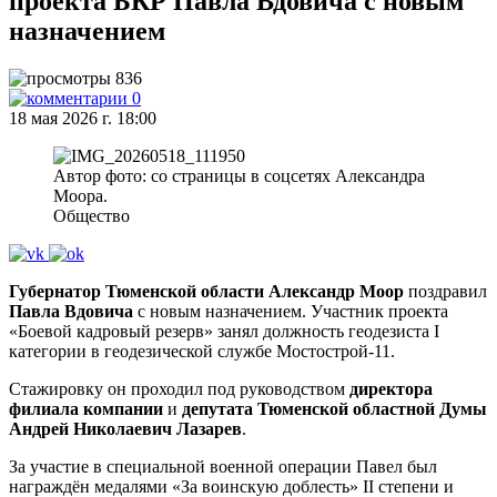
проекта БКР Павла Вдовича с новым
назначением
836
0
18 мая 2026 г. 18:00
Автор фото: со страницы в соцсетях Александра
Моора.
Общество
Губернатор Тюменской области Александр Моор
поздравил
Павла Вдовича
с новым назначением. Участник проекта
«Боевой кадровый резерв» занял должность геодезиста I
категории в геодезической службе Мостострой-11.
Стажировку он проходил под руководством
директора
филиала компании
и
депутата Тюменской областной Думы
Андрей Николаевич Лазарев
.
За участие в специальной военной операции Павел был
награждён медалями «За воинскую доблесть» II степени и