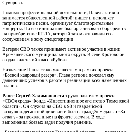
Суворова.
Помимо профессиональной деятельности, Павел активно
занимается общественной работой: пишет и исполняет
патриотические песни, организует благотворительные
концерты. По его инициативе был организован сбор средств
на приобретение БПЛА, который затем отправили его
сослуживцам в зону спецоперации.
Ветеран СВО также принимает активное участие в жизни
Аромашевского муниципального округа. В селе Кротово он
создал кадетский класс «Рубеж».
Назначение Павла стало уже шестым в рамках проекта
«Боевой кадровый резерв». Глава региона пожелал ему
дальнейших успехов в работе и реализации всех намеченных
планов.
Ранее Сергей Халимонов стал
руководителем проекта
«СВОя среда» Фонда «Инвестиционное агентство Тюменской
области». Он служил на СВО в 98‑й гвардейской
воздушно‑десантной дивизии и был награждён медалью «За
отвагу» за проявленные на фронте заслуги. В ходе
выполнения боевых задач получил ранение.