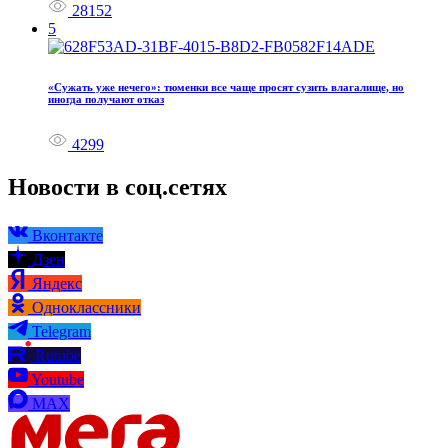
28152
5
«Сужать уже нечего»: тюменки все чаще просят сузить влагалище, но
иногда получают отказ
4299
Новости в соц.сетях
Вконтакте
Дзен
Яндекс
Одноклассники
Telegram
Rutube
Youtube
MAX