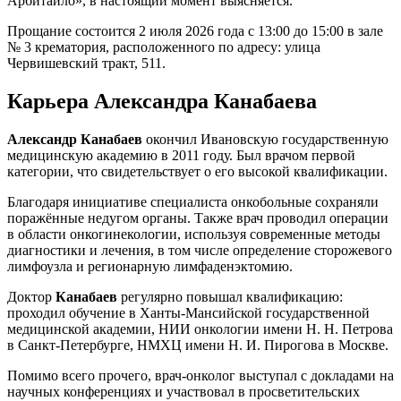
Арбитайло», в настоящий момент выясняется.
Прощание состоится 2 июля 2026 года с 13:00 до 15:00 в зале
№ 3 крематория, расположенного по адресу: улица
Червишевский тракт, 511.
Карьера Александра Канабаева
Александр Канабаев
окончил Ивановскую государственную
медицинскую академию в 2011 году. Был врачом первой
категории, что свидетельствует о его высокой квалификации.
Благодаря инициативе специалиста онкобольные сохраняли
поражённые недугом органы. Также врач проводил операции
в области онкогинекологии, используя современные методы
диагностики и лечения, в том числе определение сторожевого
лимфоузла и регионарную лимфаденэктомию.
Доктор
Канабаев
регулярно повышал квалификацию:
проходил обучение в Ханты‑Мансийской государственной
медицинской академии, НИИ онкологии имени Н. Н. Петрова
в Санкт‑Петербурге, НМХЦ имени Н. И. Пирогова в Москве.
Помимо всего прочего, врач‑онколог выступал с докладами на
научных конференциях и участвовал в просветительских