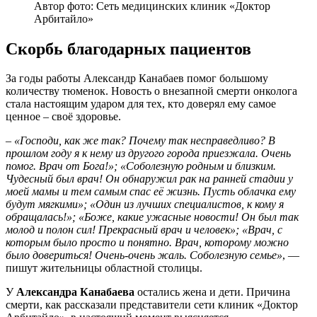
Автор фото: Сеть медицинских клиник «Доктор
Арбитайло»
Скорбь благодарных пациентов
За годы работы Александр Канабаев помог большому
количеству тюменок. Новость о внезапной смерти онколога
стала настоящим ударом для тех, кто доверял ему самое
ценное – своё здоровье.
–
«Господи, как же так? Почему так несправедливо? В
прошлом году я к нему из другого города приезжала. Очень
помог. Врач от Бога!»; «Соболезную родным и близким.
Чудесный был врач! Он обнаружил рак на ранней стадии у
моей мамы и тем самым спас её жизнь. Пусть облачка ему
будут мягкими»; «Один из лучших специалистов, к кому я
обращалась!»; «Боже, какие ужасные новости! Он был так
молод и полон сил! Прекрасный врач и человек»; «Врач, с
которым было просто и понятно. Врач, которому можно
было довериться! Очень‑очень жаль. Соболезную семье»
, —
пишут жительницы областной столицы.
У
Александра Канабаева
остались жена и дети. Причина
смерти, как рассказали представители сети клиник «Доктор