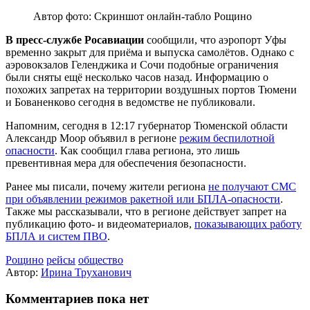
Автор фото: Скриншот онлайн-табло Рощино
В пресс‑службе Росавиации
сообщили, что аэропорт Уфы
временно закрыт для приёма и выпуска самолётов. Однако с
аэровокзалов Геленджика и Сочи подобные ограничения
были сняты ещё несколько часов назад. Информацию о
похожих запретах на территории воздушных портов Тюмени
и Бованенково сегодня в ведомстве не публиковали.
Напомним, сегодня в 12:17 губернатор Тюменской области
Александр Моор объявил в регионе
режим беспилотной
опасности
. Как сообщил глава региона, это лишь
превентивная мера для обеспечения безопасности.
Ранее мы писали, почему жители региона
не получают СМС
при объявлении режимов ракетной или БПЛА‑опасности
.
Также мы рассказывали, что в регионе действует запрет на
публикацию фото‑ и видеоматериалов,
показывающих работу
БПЛА и систем ПВО
.
Рощино
рейсы
общество
Автор:
Ирина Труханович
Комментариев пока нет