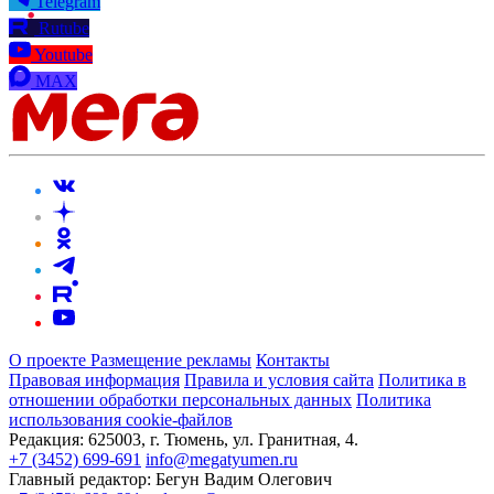
Telegram
Rutube
Youtube
MAX
О проекте
Размещение рекламы
Контакты
Правовая информация
Правила и условия сайта
Политика в
отношении обработки персональных данных
Политика
использования cookie-файлов
Редакция:
625003, г. Тюмень, ул. Гранитная, 4.
+7 (3452) 699-691
info@megatyumen.ru
Главный редактор:
Бегун Вадим Олегович