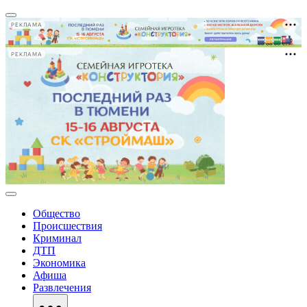
РЕКЛАМА
РЕКЛАМА
Общество
Происшествия
Криминал
ДТП
Экономика
Афиша
Развлечения