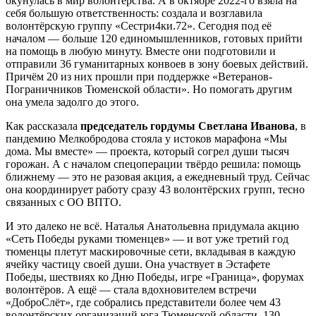
окунулась в мир волонтёрства. А в октябре 2022-го взяла на
себя большую ответственность: создала и возглавила
волонтёрскую группу «Сестри4ки.72». Сегодня под её
началом — больше 120 единомышленников, готовых прийти
на помощь в любую минуту. Вместе они подготовили и
отправили 36 гуманитарных конвоев в зону боевых действий.
Причём 20 из них прошли при поддержке «Ветеранов-
Пограничников Тюменской области». Но помогать другим
она умела задолго до этого.
Как рассказала
председатель гордумы Светлана Иванова
, в
пандемию Мелкобродова стояла у истоков марафона «Мы
дома. Мы вместе» — проекта, который согрел души тысяч
горожан. А с началом спецоперации твёрдо решила: помощь
ближнему — это не разовая акция, а ежедневный труд. Сейчас
она координирует работу сразу 43 волонтёрских групп, тесно
связанных с ОО ВПТО.
И это далеко не всё. Наталья Анатольевна придумала акцию
«Сеть Победы руками тюменцев» — и вот уже третий год
тюменцы плетут маскировочные сети, вкладывая в каждую
ячейку частицу своей души. Она участвует в Эстафете
Победы, шествиях ко Дню Победы, игре «Граница», форумах
волонтёров. А ещё — стала вдохновителем встречи
«ДоброСлёт», где собрались представители более чем 43
волонтёрских организаций юга Тюменской области. 130