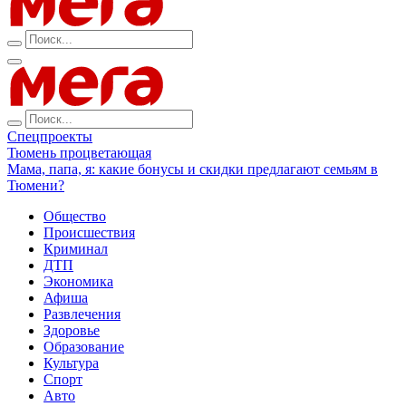
Спецпроекты
Тюмень процветающая
Мама, папа, я: какие бонусы и скидки предлагают семьям в
Тюмени?
Общество
Происшествия
Криминал
ДТП
Экономика
Афиша
Развлечения
Здоровье
Образование
Культура
Спорт
Авто