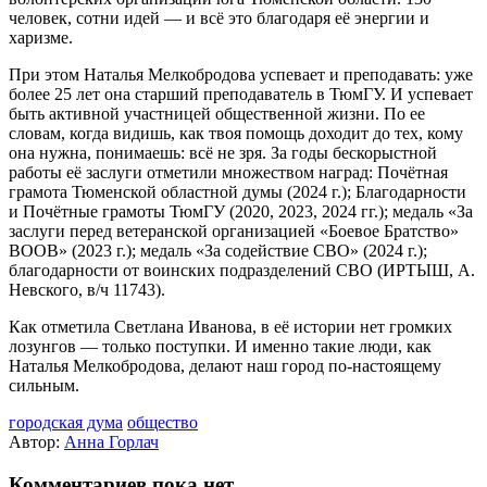
человек, сотни идей — и всё это благодаря её энергии и
харизме.
При этом Наталья Мелкобродова успевает и преподавать: уже
более 25 лет она старший преподаватель в ТюмГУ. И успевает
быть активной участницей общественной жизни. По ее
словам, когда видишь, как твоя помощь доходит до тех, кому
она нужна, понимаешь: всё не зря. За годы бескорыстной
работы её заслуги отметили множеством наград: Почётная
грамота Тюменской областной думы (2024 г.); Благодарности
и Почётные грамоты ТюмГУ (2020, 2023, 2024 гг.); медаль «За
заслуги перед ветеранской организацией «Боевое Братство»
ВООВ» (2023 г.); медаль «За содействие СВО» (2024 г.);
благодарности от воинских подразделений СВО (ИРТЫШ, А.
Невского, в/ч 11743).
Как отметила Светлана Иванова, в её истории нет громких
лозунгов — только поступки. И именно такие люди, как
Наталья Мелкобродова, делают наш город по-настоящему
сильным.
городская дума
общество
Автор:
Анна Горлач
Комментариев пока нет