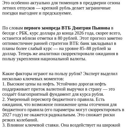
Это особенно актуально для тюменцев в преддверии сезона
летних отпусков — крепкий рубль делает заграничные
поездки выгоднее и предсказуемее.
По словам
первого зампреда ВТБ Дмитрия Пьянова
в
беседе с РБК, курс доллара до конца 2026 года, скорее всего,
останется вблизи отметки в 80 рублей. Этот прогноз заметно
оптимистичнее ранней стратегии ВТБ: банк закладывал в
планы более слабый курс — на уровне 85–88 рублей за
доллар. Теперь же аналитики скорректировали ожидания в
пользу укрепления национальной валюты.
Какие факторы играют на пользу рубля? Эксперт выделил
несколько ключевых моментов:
1. Высокие цены на нефть. Устойчиво дорогая нефть
поддерживает приток валютной выручки в страну — это
создаёт благоприятный фундамент для курса рубля.
2. Умеренный пересмотр бюджетного правила. Есть
ожидания, что возможное понижение цены отсечения для
бюджетного правила (его параметры могут скорректировать в
2027 году) не окажется радикальным. Это снижает риски
резких колебаний.
3. Влияние ключевой ставки. Она воздействует на широкий