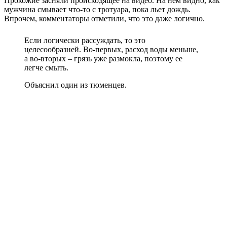
Прохожие засняли происходящее на видео. На нем видно, как
мужчина смывает что-то с тротуара, пока льет дождь.
Впрочем, комментаторы отметили, что это даже логично.
Если логически рассуждать, то это
целесообразней. Во-первых, расход воды меньше,
а во-вторых – грязь уже размокла, поэтому ее
легче смыть.
Объяснил один из тюменцев.